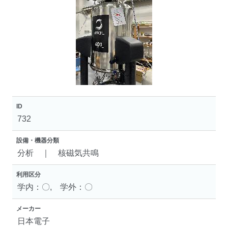
ID
732
設備・機器分類
分析 ｜ 核磁気共鳴
利用区分
学内：〇, 学外：〇
メーカー
日本電子