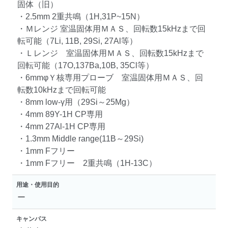
固体（旧）
・2.5mm 2重共鳴（1H,31P~15N）
・Ｍレンジ 室温固体用ＭＡＳ、回転数15kHzまで回
転可能（7Li, 11B, 29Si, 27Al等）
・Ｌレンジ 室温固体用ＭＡＳ、回転数15kHzまで
回転可能（17O,137Ba,10B, 35Cl等）
・6mmφＹ核専用プローブ 室温固体用ＭＡＳ、回
転数10kHzまで回転可能
・8mm low-γ用（29Si～25Mg）
・4mm 89Y-1H CP専用
・4mm 27Al-1H CP専用
・1.3mm Middle range(11B～29Si)
・1mm Fフリー
・1mm Fフリー 2重共鳴（1H-13C）
用途・使用目的
ー
キャンパス