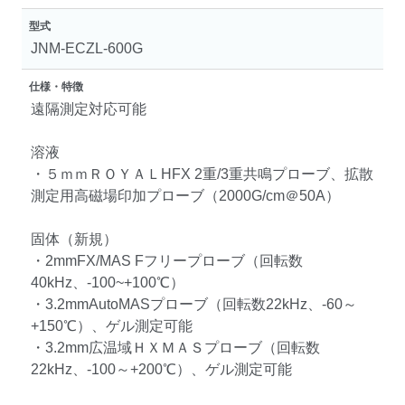
型式
JNM-ECZL-600G
仕様・特徴
遠隔測定対応可能
溶液
・５ｍｍＲＯＹＡＬHFX 2重/3重共鳴プローブ、拡散
測定用高磁場印加プローブ（2000G/cm＠50A）
固体（新規）
・2mmFX/MAS Fフリープローブ（回転数
40kHz、-100~+100℃）
・3.2mmAutoMASプローブ（回転数22kHz、-60～
+150℃）、ゲル測定可能
・3.2mm広温域ＨＸＭＡＳプローブ（回転数
22kHz、-100～+200℃）、ゲル測定可能