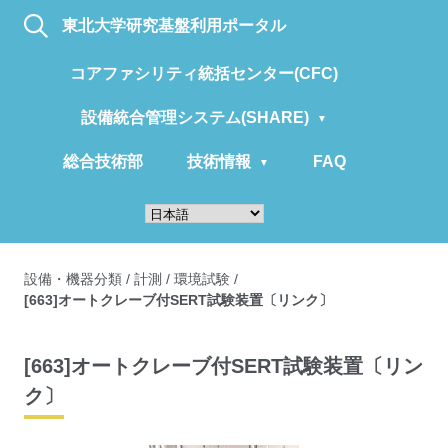
東北大学研究基盤利用ポータル
コアファシリティ統括センター(CFC)
設備統合管理システム(SHARE)
総合技術部
技術情報
FAQ
設備・機器分類
/
計測
/
環境試験
/
[663]オートクレーブ付SERT試験装置〔リンク〕
[663]オートクレーブ付SERT試験装置〔リン
ク〕