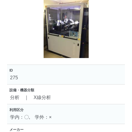
ID
275
設備・機器分類
分析 ｜ X線分析
利用区分
学内：〇, 学外：×
メーカー