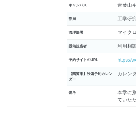
青葉山
キャンパス
工学研
部局
マイク
管理部署
利用相
設備担当者
https://
予約サイトのURL
カレン
【閲覧用】設備予約カレン
ダー
本学に
備考
ていた