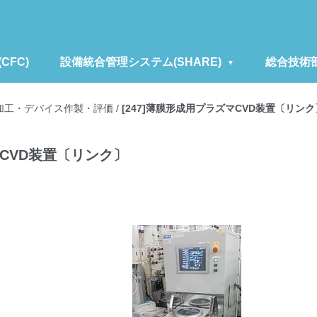
FC)
設備統合管理システム(SHARE)
総合技術
加工・デバイス作製・評価
/
[247]薄膜形成用プラズマCVD装置〔リンク
マCVD装置〔リンク〕