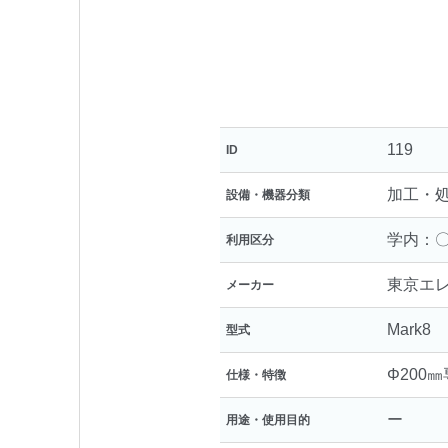
119
ID
加工・
設備・機器分類
学内：〇
利用区分
東京エ
メーカー
Mark8
型式
Φ200
仕様・特徴
ー
用途・使用目的