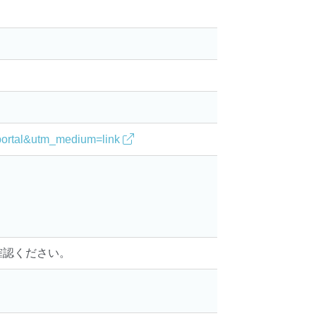
。
e=portal&utm_medium=link
確認ください。