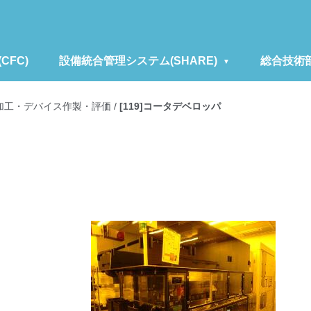
FC)
設備統合管理システム(SHARE)
総合技術
加工・デバイス作製・評価
/
[119]コータデベロッパ