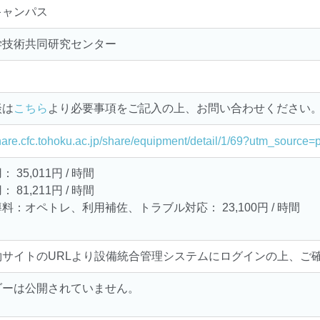
キャンパス
学技術共同研究センター
談は
こちら
より必要事項をご記入の上、お問い合わせください
share.cfc.tohoku.ac.jp/share/equipment/detail/1/69?utm_sourc
 35,011円 / 時間
 81,211円 / 時間
料：オペトレ、利用補佐、トラブル対応： 23,100円 / 時間
約サイトのURLより設備統合管理システムにログインの上、ご
ダーは公開されていません。