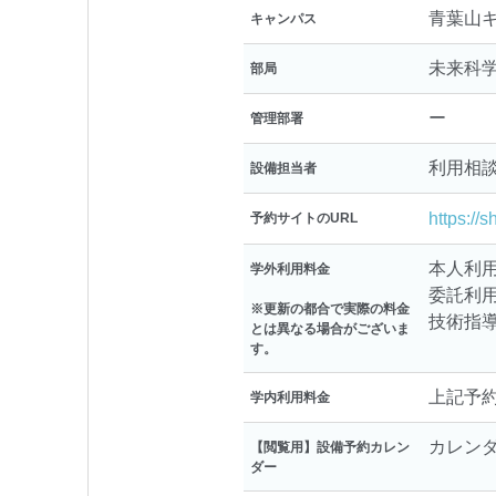
青葉山
キャンパス
未来科
部局
ー
管理部署
利用相
設備担当者
https://
予約サイトのURL
本人利用：
学外利用料金
委託利用：
※更新の都合で実際の料金
技術指導
とは異なる場合がございま
す。
上記予
学内利用料金
カレン
【閲覧用】設備予約カレン
ダー