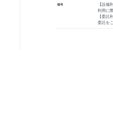
【設備
備考
利用に
【委託
委託を