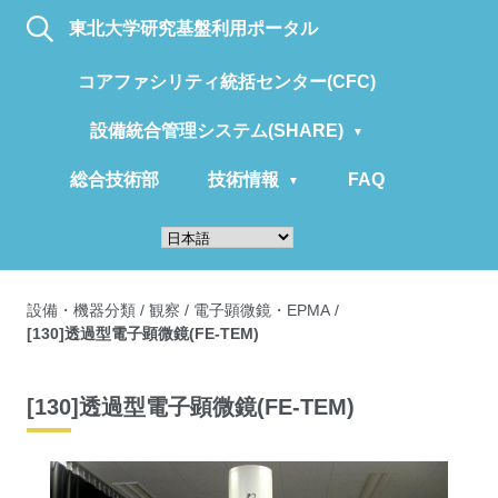
東北大学研究基盤利用ポータル
コアファシリティ統括センター(CFC)
設備統合管理システム(SHARE)
総合技術部
技術情報
FAQ
設備・機器分類
/
観察
/
電子顕微鏡・EPMA
/
[130]透過型電子顕微鏡(FE-TEM)
[130]透過型電子顕微鏡(FE-TEM)