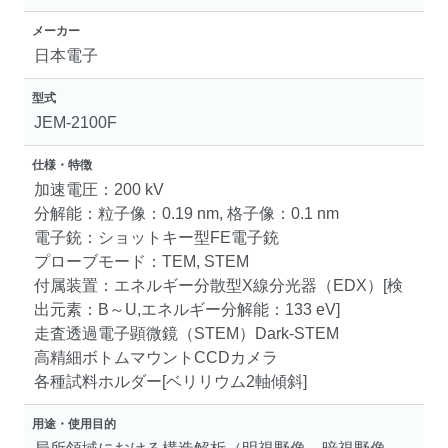
メーカー
日本電子
型式
JEM-2100F
仕様・特徴
加速電圧：200 kV
分解能：粒子像：0.19 nm, 格子像：0.1 nm
電子銃：ショットキー型FE電子銃
プローブモード：TEM, STEM
付属装置：エネルギー分散型X線分光器（EDX）[検
出元素：B～U,エネルギー分解能：133 eV]
走査透過電子顕微鏡（STEM）Dark-STEM
高精細ボトムマウントCCDカメラ
各種試料ホルダー[ベリリウム2軸傾斜]
用途・使用目的