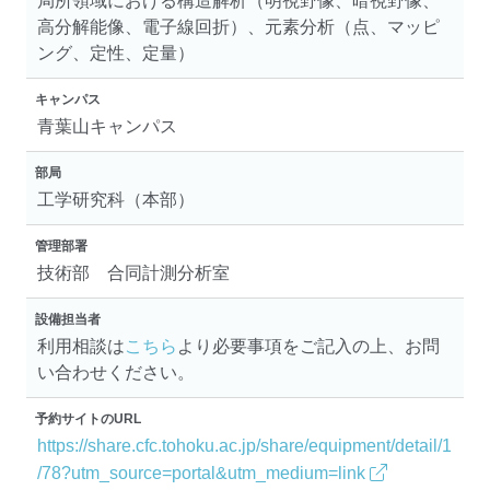
局所領域における構造解析（明視野像、暗視野像、
高分解能像、電子線回折）、元素分析（点、マッピ
ング、定性、定量）
キャンパス
青葉山キャンパス
部局
工学研究科（本部）
管理部署
技術部 合同計測分析室
設備担当者
利用相談は
こちら
より必要事項をご記入の上、お問
い合わせください。
予約サイトのURL
https://share.cfc.tohoku.ac.jp/share/equipment/detail/1
/78?utm_source=portal&utm_medium=link