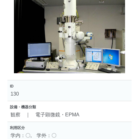
ID
130
設備・機器分類
観察 ｜ 電子顕微鏡・EPMA
利用区分
学内：〇, 学外：〇