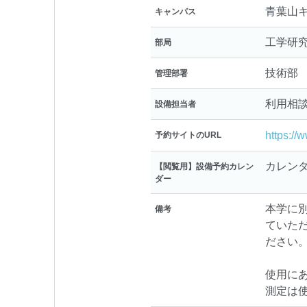
青葉山
キャンパス
工学研
部局
技術部
管理部署
利用相
設備担当者
https://
予約サイトのURL
カレン
【閲覧用】設備予約カレン
ダー
本学に
備考
ていただ
ださい
使用に
測定は