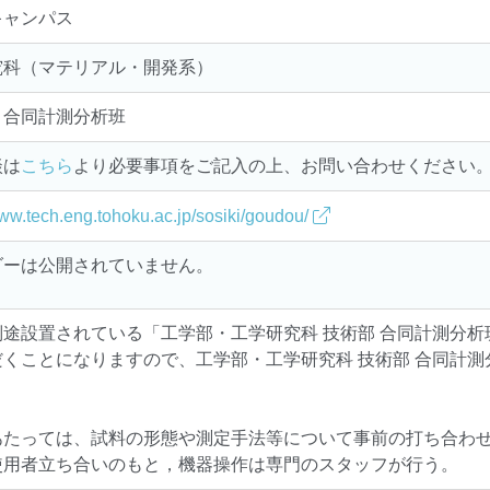
キャンパス
究科（マテリアル・開発系）
 合同計測分析班
談は
こちら
より必要事項をご記入の上、お問い合わせください
www.tech.eng.tohoku.ac.jp/sosiki/goudou/
ダーは公開されていません。
別途設置されている「工学部・工学研究科 技術部 合同計測分析
くことになりますので、工学部・工学研究科 技術部 合同計測
。
あたっては、試料の形態や測定手法等について事前の打ち合わ
使用者立ち合いのもと，機器操作は専門のスタッフが行う。