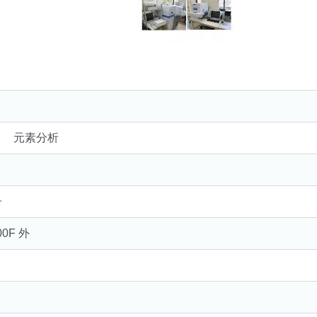
｜ 元素分析
子
00F 外